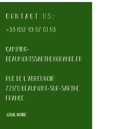
contact US:
+33 (0)
2 43 97 01 93
camping-
beaumontssarthe@orange.fr
rue de l'abreuvoir
72170 beaumont-sur-sarthe
france
LEGAL NOTICE